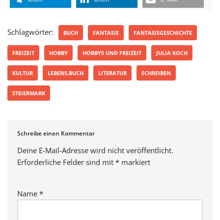
Schlagwörter:
BUCH
FANTASIE
FANTASIEGESCHICHTE
FREIZEIT
HOBBY
HOBBYS UND FREIZEIT
JULIA KOCH
KULTUR
LEBENS.BUCH
LITERATUR
SCHREIBEN
STEIERMARK
Schreibe einen Kommentar
Deine E-Mail-Adresse wird nicht veröffentlicht.
Erforderliche Felder sind mit
*
markiert
Name
*