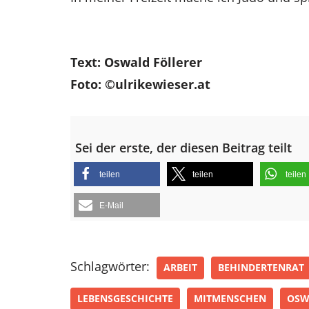
Text: Oswald Föllerer
Foto: ©ulrikewieser.at
Sei der erste, der diesen Beitrag teilt
teilen
teilen
teilen
E-Mail
Schlagwörter:
ARBEIT
BEHINDERTENRAT
LEBENSGESCHICHTE
MITMENSCHEN
OSW