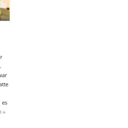
r
.
war
atte
l es
n »