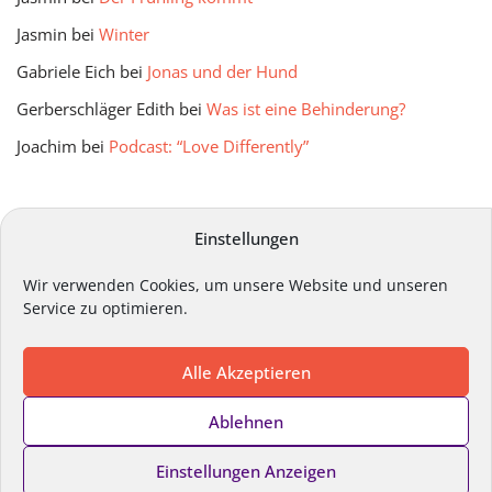
Jasmin
bei
Winter
Gabriele Eich
bei
Jonas und der Hund
Gerberschläger Edith
bei
Was ist eine Behinderung?
Joachim
bei
Podcast: “Love Differently”
mitmir Archiv
Einstellungen
Wir verwenden Cookies, um unsere Website und unseren
Service zu optimieren.
Alle Akzeptieren
Impressum
Datenschutz
Kontakt
Ablehnen
Cookie-Richtlinie
Einstellungen Anzeigen
Copyright ©
Lebenshilfe Steiermark
2024. Alle Rechte