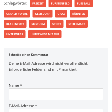
Schlagwörter:
FREIZEIT
FÜRSTENFELD
FUSSBALL
GERALD PEYERL
GLEISDORF
GRAZ
KÄRNTEN
KLAGENFURT
SK STURM
SPORT
STEIERMARK
UNTERWEGS
UNTERWEGS MIT MIR
Schreibe einen Kommentar
Deine E-Mail-Adresse wird nicht veröffentlicht.
Erforderliche Felder sind mit
*
markiert
Name
*
E-Mail-Adresse
*