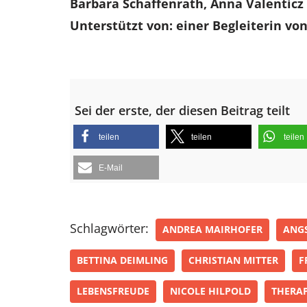
Barbara Schaffenrath, Anna Valenticz 
Unterstützt von: einer Begleiterin vo
Sei der erste, der diesen Beitrag teilt
teilen
teilen
teilen
E-Mail
Schlagwörter:
ANDREA MAIRHOFER
ANG
BETTINA DEIMLING
CHRISTIAN MITTER
F
LEBENSFREUDE
NICOLE HILPOLD
THERAP