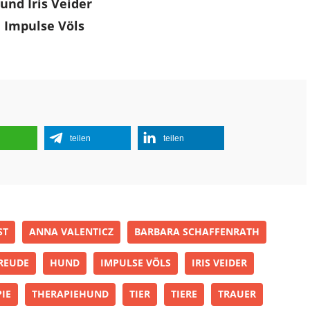
und Iris Veider
n Impulse Völs
teilen
teilen
ST
ANNA VALENTICZ
BARBARA SCHAFFENRATH
REUDE
HUND
IMPULSE VÖLS
IRIS VEIDER
IE
THERAPIEHUND
TIER
TIERE
TRAUER