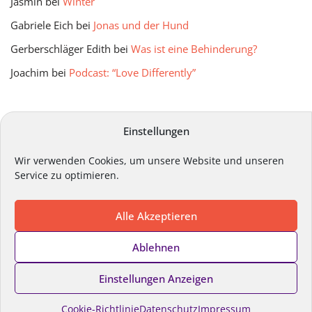
Jasmin
bei
Winter
Gabriele Eich
bei
Jonas und der Hund
Gerberschläger Edith
bei
Was ist eine Behinderung?
Joachim
bei
Podcast: “Love Differently”
mitmir Archiv
Einstellungen
Wir verwenden Cookies, um unsere Website und unseren
Service zu optimieren.
Alle Akzeptieren
Impressum
Datenschutz
Kontakt
Ablehnen
Cookie-Richtlinie
Einstellungen Anzeigen
Copyright ©
Lebenshilfe Steiermark
2024. Alle Rechte
vorbehalten.
Cookie-Richtlinie
Datenschutz
Impressum