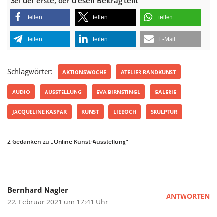
Sei der erste, der diesen Beitrag teilt
teilen
teilen
teilen
teilen
teilen
E-Mail
Schlagwörter:
AKTIONSWOCHE
ATELIER RANDKUNST
AUDIO
AUSSTELLUNG
EVA BIRNSTINGL
GALERIE
JACQUELINE KASPAR
KUNST
LIEBOCH
SKULPTUR
2 Gedanken zu „Online Kunst-Ausstellung“
Bernhard Nagler
ANTWORTEN
22. Februar 2021 um 17:41 Uhr