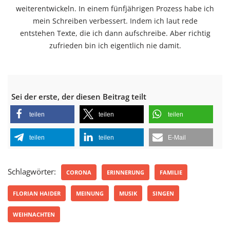
weiterentwickeln. In einem fünfjährigen Prozess habe ich
mein Schreiben verbessert. Indem ich laut rede
entstehen Texte, die ich dann aufschreibe. Aber richtig
zufrieden bin ich eigentlich nie damit.
Sei der erste, der diesen Beitrag teilt
teilen
teilen
teilen
teilen
teilen
E-Mail
Schlagwörter:
CORONA
ERINNERUNG
FAMILIE
FLORIAN HAIDER
MEINUNG
MUSIK
SINGEN
WEIHNACHTEN