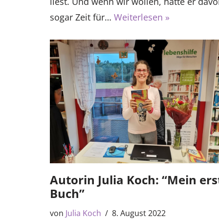
liest. Und wenn wir wollen, hätte er davo
sogar Zeit für…
Weiterlesen »
Autorin Julia Koch: “Mein ers
Buch”
von
Julia Koch
8. August 2022