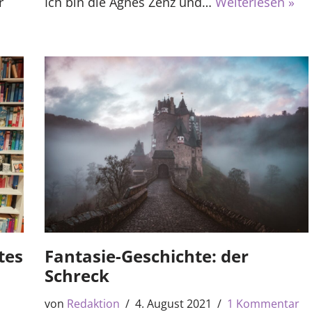
r
Ich bin die Agnes Zenz und…
Weiterlesen »
tes
Fantasie-Geschichte: der
Schreck
von
Redaktion
4. August 2021
1 Kommentar