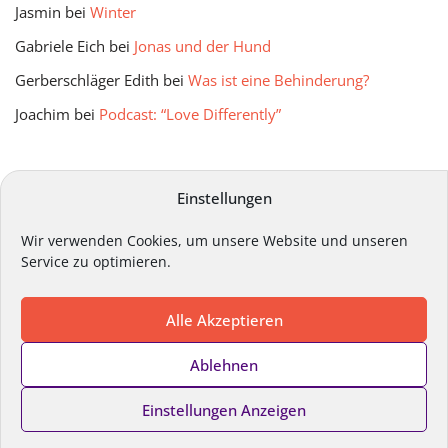
Jasmin
bei
Winter
Gabriele Eich
bei
Jonas und der Hund
Gerberschläger Edith
bei
Was ist eine Behinderung?
Joachim
bei
Podcast: “Love Differently”
mitmir Archiv
Einstellungen
Wir verwenden Cookies, um unsere Website und unseren
Service zu optimieren.
Alle Akzeptieren
Impressum
Datenschutz
Kontakt
Ablehnen
Cookie-Richtlinie
Einstellungen Anzeigen
Copyright ©
Lebenshilfe Steiermark
2024. Alle Rechte
vorbehalten.