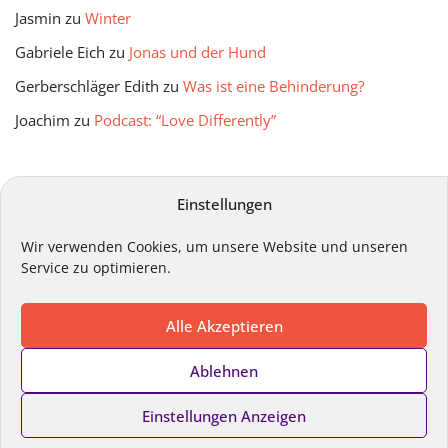
Jasmin
zu
Winter
Gabriele Eich
zu
Jonas und der Hund
Gerberschläger Edith
zu
Was ist eine Behinderung?
Joachim
zu
Podcast: “Love Differently”
mitmir Archiv
Einstellungen
Wir verwenden Cookies, um unsere Website und unseren
Service zu optimieren.
Alle Akzeptieren
Impressum
Datenschutz
Kontakt
Ablehnen
Cookie-Richtlinie
Einstellungen Anzeigen
Copyright ©
Lebenshilfe Steiermark
2024. Alle Rechte
vorbehalten.